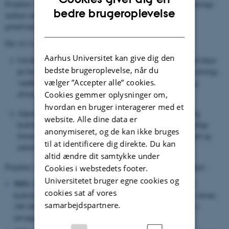
Projektet vil i årene 2017-2020 undersøge og kvalificere sammenhænge
ENGLISH
bedre brugeroplevelse
mellem miljø, forvaltning og biodiversitet i forvaltning af de
grundvandsfødte naturtyper.
DANISH
Det vil vi gøre ved at:
Aarhus Universitet kan give dig den
Udvikle metoder til bio-hydrologisk kortlægning af ådale med fokus
bedste brugeroplevelse, når du
på forekomst af eller potentiale for vådområder med intakt hydrologi,
vælger ”Accepter alle” cookies.
vandkemi og vegetation, udstrømningszoner for grundvand og
afstrømningsforhold for vand (terræn, dræn og grøfter)
Cookies gemmer oplysninger om,
hvordan en bruger interagerer med et
Afprøve og undersøge virkemidler til genopretning (af naturlig
website. Alle dine data er
hydrologi, vegetation og afledt biodiversitet), herunder forskellige
anonymiseret, og de kan ikke bruges
former for drift af arealerne (græsningsmodeller, høslæt, brand og
til at identificere dig direkte. Du kan
naturlig succession).
altid ændre dit samtykke under
Projektet vil blive gennemført med en opdeling på fire arbejdspakker:
Cookies i webstedets footer.
Universitetet bruger egne cookies og
WP1:
Kortlægning og modellering af nuværende og potentiel
cookies sat af vores
hydrologi og vegetation vha terrænmodel, overfladetemperatur (drone,
samarbejdspartnere.
100-200 ha termokortlægning), drænrør, vegetationstransekter i
udvalgte strækninger og historiske målebordsblade.