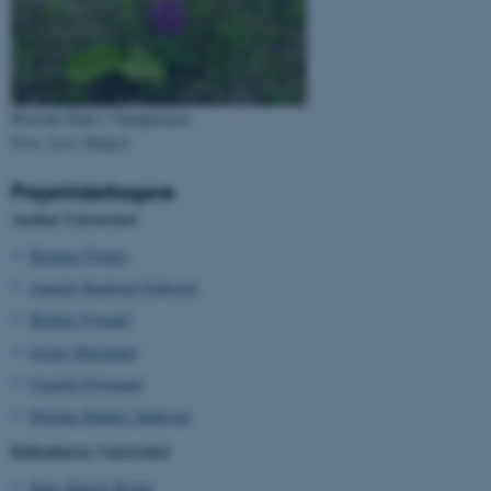
Funktionelle
Uklassificerede
Nødvendige cookies hjælper
Biowide-flade i Vandplasken
Foto: Lars Skipper
med at gøre hjemmesiden
brugbar ved at aktivere nogle
Projektdeltagere
grundlæggende funktioner
Aarhus Universitet
som navigation mm.
Hjemmesiden kan ikke
Rasmus Ejrnæs
fungerer uden disse cookies.
Annette Baattrup-Pedersen
Bettina Nygaard
Jesper Moeslund
Navn
Udbyder / Domæne
Camilla Fløjgaard
be_typo_user
TYPO3 Association
Dagmar Kappel Andersen
.au.dk
Københavns Universitet
Hans Henrik Bruun