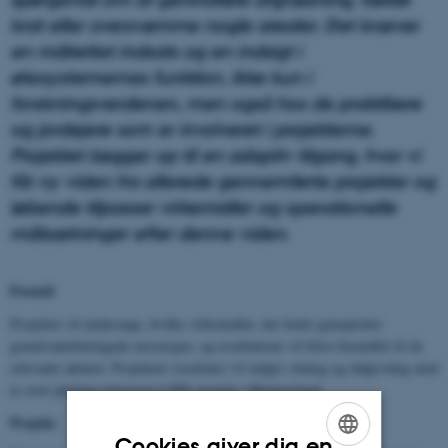
krat eller oversvømme nogle arealer. Det kræver
en målrettet indsats og en indsigt i
økosystemernes funktion, ikke kun i
forskningsverdenen, men også hos de praktikere
og jordejere som er involveret i projekterne.
Projektet lægger op til en adaptiv tilgang, hvor vi
får ny viden fra allerede gennemførte projekter og
løbende tilpasser virkemidler og operationelle
målsætninger efter denne viden.
Formål
Projektet vil undersøge, hvilke virkemidler, der bedst genopretter
grundvandsbetingede mosetyper, og resultaterne vil blive formidlet til de
relevante aktører. Projektets resultater vil indgå i dialog og rådgivning med
et stort planlagt integreret LIFE-projekt i Himmerland.
Projekt
Cookies giver dig en