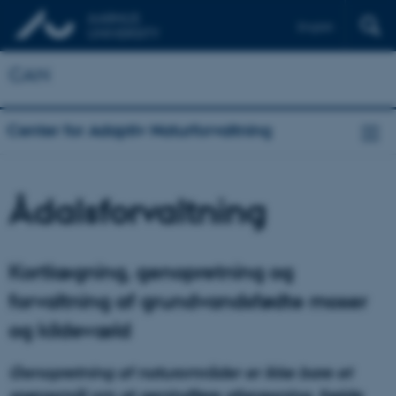
English
CAN
Center for Adaptiv Naturforvaltning
Ådalsforvaltning
Kortlægning, genopretning og
forvaltning af grundvandsfødte moser
og kildevæld
Genopretning af naturområder er ikke bare et
spørgsmål om at genindføre afgræsning, fælde