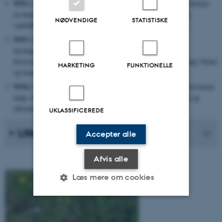
WP2:
Evaluering af gennemførte vådområdeprojekter som involverer
en manipulation af det hydrologiske kredsløb (vandtilførsel og
NØDVENDIGE
STATISTISKE
vandafledning) i kombination med ændret forstyrrelsesregime.
WP3:
Eksperimentelle tests af vekselvirkning mellem
næringsstofstatus (høj/lav), hydrologi (+/-grundvand) og
forstyrrelsesregime (simuleret sommergræsning, helårsgræsning, brand
MARKETING
FUNKTIONELLE
og trampning).
WP4:
En test af korrelationer mellem næringsstatus og biodiversiteten
langs en gradient fra lysåbne kær og væld til tilgroede pilekrat og
ellesumpe.
UKLASSIFICEREDE
Litteratur
Accepter alle
Afvis alle
Læs mere om cookies
Nødvendige
Statistiske
Marketing