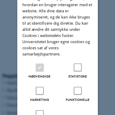
hvordan en bruger interagerer med et
website. Alle dine data er
anonymiseret, og de kan ikke bruges
til at identificere dig direkte. Du kan
altid ændre dit samtykke under
Cookies i webstedets footer.
Universitetet bruger egne cookies og
cookies sat af vores
samarbejdspartnere.
Projektdeltagere
NØDVENDIGE
STATISTISKE
Jesper Madsen
(leder af datacentret)
Iben Hove Sørensen
(koordinator for overvågningen)
Fred A. Johnson
(modellør)
MARKETING
FUNKTIONELLE
Ryan Germain
(modellør)
Kevin K. Clausen
(deltager)