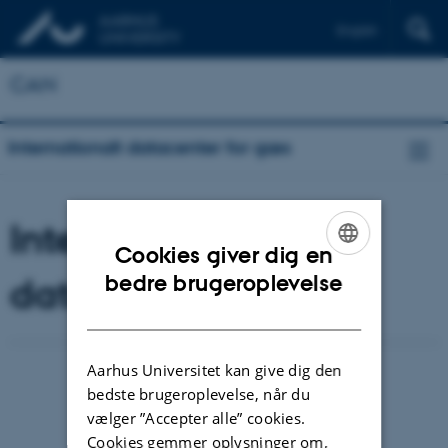
English
CAN
Internationalt datacenter for gæs
Internationalt
Cookies giver dig en
ENGLISH
datacenter for gæs
bedre brugeroplevelse
DANISH
Aarhus Universitet kan give dig den
bedste brugeroplevelse, når du
vælger ”Accepter alle” cookies.
Cookies gemmer oplysninger om,