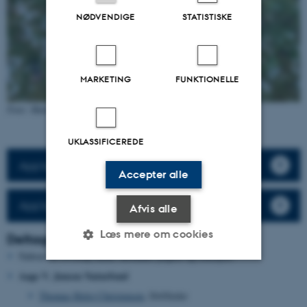
NØDVENDIGE
STATISTISKE
MARKETING
FUNKTIONELLE
Foto: Hans Peter Hansen
UKLASSIFICEREDE
App'en Jäger
Accepter alle
App’en Jäger - guide
Afvis alle
Læs mere om cookies
Deltagere
Naboer til Ovstrup Hede, herunder jægere og lodsejere
Aage V. Jensen Naturfond
Nødvendige
Statistiske
Marketing
Thomas Holst Christensen
, Driftleder