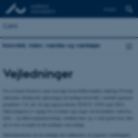
English
CAN
Kronvildt, viden, værdier og værktøjer
Vejledninger
For at kunne beskrive samt overvåge kronvildtbestanden omkring Ovstrup
indsamles detaljerede oplysninger på nedlagt kronvildt i området igennem
projektets 3 år, det vil sige jagtsæsonerne 2018/19, 19/20 samt 20/21.
Oplysningerne er vigtige for at kunne sige noget om bestandens størrelse,
køns – og alderssammensætning, sundhed mm, og vi skal gerne have data
på så stor en andel af det nedlagte som muligt.
Informationerne om de nedlagte dyr indberettes af jægerne i mobilappen