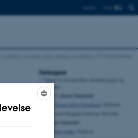
Find
English
Projekter
Kronvildt, viden, værdier og værktøjer
Biologiske aspekter
Deltagere
Naboer til Ovstrup Hede, herunder jægere og
lodsejere
der, herunder:
Aage V. Jensen Naturfond
Thomas Holst Christensen
, Driftleder
levelse
ENGLISH
Jacob Palsgaard Andersen, Skovrider
DANISH
Aarhus Universitet
Peter Sunde
, Professor