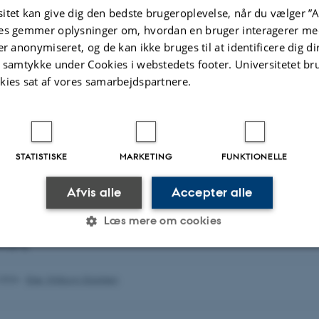
itet kan give dig den bedste brugeroplevelse, når du vælger ”A
potentialet for, som et forsøg i privat ejerregi, både at skabe konkret ny vide
es gemmer oplysninger om, hvordan en bruger interagerer med
eksemplariske karakter at bidrage med forslag til den fremtidige nationale for
er anonymiseret, og de kan ikke bruges til at identificere dig d
rete erfaringer. Forudsætningen er imidlertid, at den konkrete forvaltning og d
es på en måde, som skaber både legitimitet og vilje til at tage ansvar, ikke min
t samtykke under Cookies i webstedets footer. Universitetet br
ere som skal implementere forvaltningen. Dette forudsætter etableringen af et 
kies sat af vores samarbejdspartnere.
STATISTISKE
MARKETING
FUNKTIONELLE
Afvis alle
Accepter alle
Læs mere om cookies
nsbjerg
Statistiske
Marketing
Funktionelle
.2026
-
Else Vihlborg Staalsen