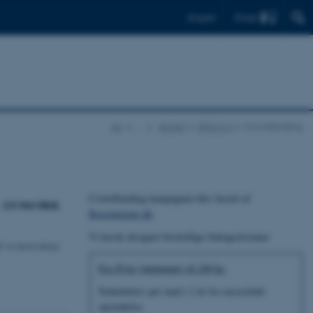
Find
English
AU
…
AUSAT
DISCO-2
Crowdfunding
Crowdfunding kampagnen blev hostet af
115.964 DKK
Booomerang.dk
.
Vi havde designet forskellige bidragsniveauer
via internt bidrag)
Fra 50 kr (minimum) til 249 kr:
Nyhedsbrev per mail i 2 år fra succesfuld
opsendelse.