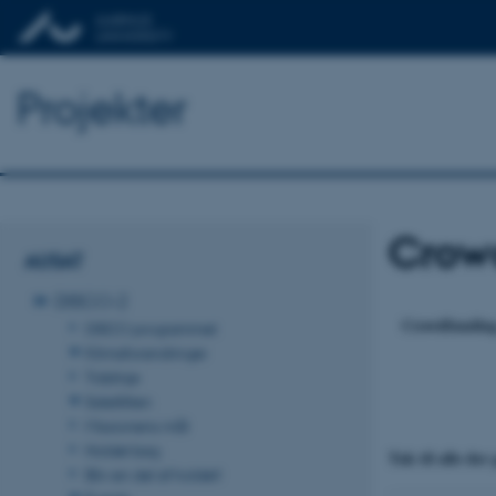
Projekter
Crow
AUSAT
DISCO-2
Crowdfunding
DISCO programmet
Klimaforandringer
Tidslinje
Satellitten
Missionens mål
Holdet bag
Tak til alle der
Bliv en del af holdet!