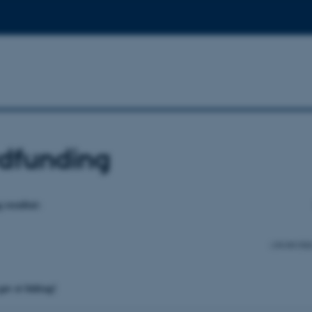
dfunding
 resultat:
(100.000 DKK 
 gav et bidrag!