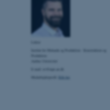
 vores CMS-udbyder,
identificere en backend-
bruger er logget ind i
rbundet med Typo3-
emet. Det bruges generelt
Lektor
ntifikator for at gøre det
præferencer, men i mange
Institut for Mekanik og Produktion - Konstruktion og
 ikke nødvendigt, da det
lt af platformen, skønt
Produktion
webstedsadministratorer. I
Aarhus Universitet
dstillet til at blive
en browsersession. Det
E-mail: nv@mpe.au.dk
entifikator i stedet for
Medarbejderprofil:
Klik her
ose platform session
emmesider, som er skrevet
gi. Den bruges af serveren
onym brugersession.
session cookie, brugt af
Bruges normalt til at
ugersession af serveren.