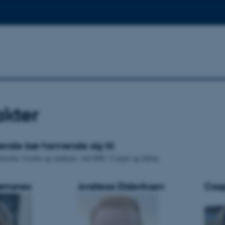
kter
ende bør henvende sig til:
rsitet: Cecilie og Andreas, ved SDU: Casper og Julian
rømsnes
Andreas Dideriksen
Cas