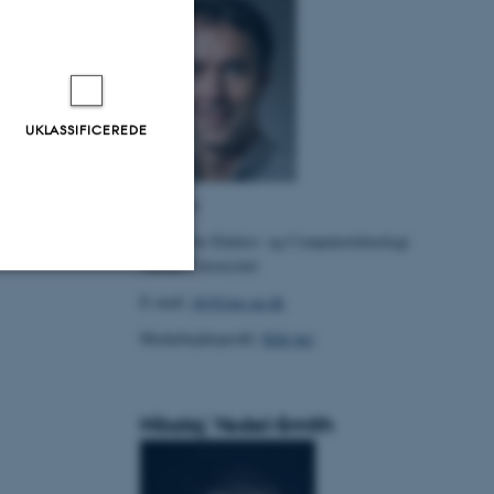
UKLASSIFICEREDE
Professor
Institut for Elektro- og Computerteknologi
Aarhus Universitet
E-mail:
rhj@eng.au.dk
Uklassificerede
Medarbejderprofil:
Klik her
ere nogle
Nikolaj Vedel-Smith
rer uden disse