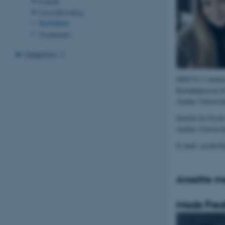
Events
Crowdfunding
Kontakter
Til pressen
Delphini-1
DISCO-2 student
Kontaktperson fo
Aarhus Universit
Institut for Fys
Aarhus Universit
E-mail: cecilie
Ansatte me
Mads Fre