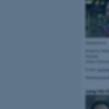
Navn
be_typo_user
fe_typo_user
Ingeniørdocent
Institut for Mek
Dynamik
Aarhus Universit
E-mail:
cme@mp
Medarbejderprof
ASP.NET_SessionId
Jung Min 
JSESSIONID