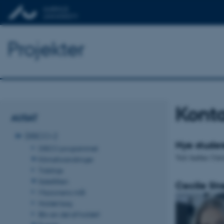
Projekter
Konta
AUSAT
DISCO-2
Nye studer
DISCO programmet
Ved Aarhus Unive
Klimaforandringer
Tidslinje
Satellitten
Cecilie St
Missionens mål
Holdet bag
Bliv en del af holdet!