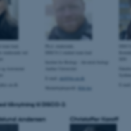
 team lead,
Ph.d. studerende,
DISCO-
r studerende ved
DISCO-2 student team lead
Kontak
et
SDU
Institut for Biologi - Akvatisk biologi
ik og Astronomi
Aarhus Universitet
Fakulte
et
Syddan
E-mail:
akd@bio.au.dk
@phys.au.dk
E-mai
Medarbejderprofil:
Klik her
d tilknytning til DISCO-2:
dslund Andersen
Christoffer Karoff