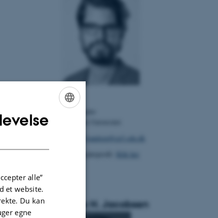
Lektor
CP³-Origins
levelse
ENGLISH
Syddansk Universitet
DANISH
E-mail:
frandsen@cp3.sdu.dk
Medarbejderprofil:
Klik her
ccepter alle”
 et website.
irekte. Du kan
Rune H. Jacobsen
uger egne