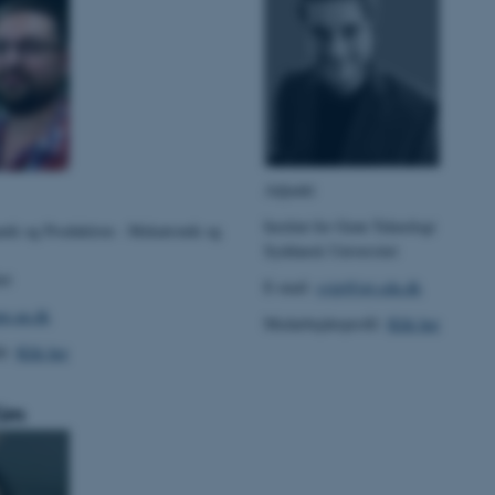
Udbyder / Domæne
Udløb
Beskrivelse
30
Denne cookie sættes af
TYPO3 Association
minutter
TYPO3, og bruges til at 
.au.dk
session, når en backend-
TYPO3 eller Frontend.
30
Dette cookienavn er fo
Typo3 Association
minutter
webindholdsstyringssyst
.au.dk
Adjunkt
som en brugersessionside
muligt at gemme bruger
Institut for Grøn Teknologi
anik og Produktion - Mekatronik og
tilfælde er det muligvis
kan indstilles ved defau
Syddansk Universitet
dette kan forhindres af 
et
de fleste tilfælde er det in
E-mail:
svip@igt.sdu.dk
ødelagt i slutningen af 
indeholder en tilfældig id
e.au.dk
Medarbejderprofil:
Klik her
specifikke brugerdata.
il:
Klik her
Session
Denne cookie er en purp
Microsoft Corporation
cookie, der bruges af hj
.au.dk
i Microsoft .net- teknolo
til at opretholde en an
Kim
Session
Generel formål platform 
Oracle Corporation
websteder skrevet i JSP. 
.au.dk
opretholde en anonym br