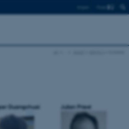
Find
English
AU
…
AUSAT
DISCO-2
Kontakter
per Duangchuai
Julian Priest