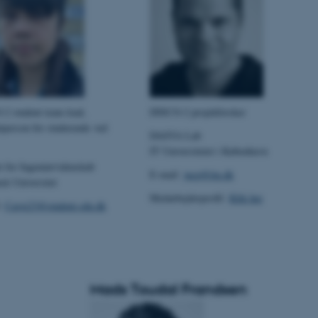
2 student team lead,
DISCO-2 projekforsker
tperson for studerende ved
DASYA Lab
IT Universitetet i København
t for Ingeniørvidenskab
E-mail:
jucp@itu.dk
sk Universitet
Medarbejderprofil:
Klik her
l:
Casje23@student.sdu.dk
Mads Toudal Frandsen