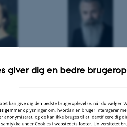
sleder,
Lektor,
DISCO programleder
s giver dig en bedre brugerop
ik og Astronomi
Institut for Fysik og Astronomi
et
Institut for Geoscience
Aarhus Universitet
phys.au.dk
E-mail:
karoff@phys.au.dk
il:
Klik her
Medarbejderprofil:
Klik her
itet kan give dig den bedste brugeroplevelse, når du vælger ”A
es gemmer oplysninger om, hvordan en bruger interagerer med
er anonymiseret, og de kan ikke bruges til at identificere dig d
 Büttrich
Søren Rysgaard
t samtykke under Cookies i webstedets footer. Universitetet br