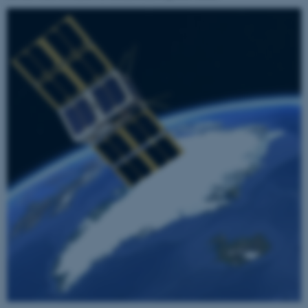
med at gøre hjemmesiden
brugbar ved at aktivere nogle
grundlæggende funktioner
som navigation mm.
Hjemmesiden kan ikke
fungerer uden disse cookies.
Navn
Udbyder / Domæne
be_typo_user
TYPO3 Association
.au.dk
fe_typo_user
Typo3 Association
.au.dk