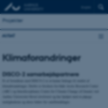
English
Projekter
AUSAT
Klimaforandringer
DISCO-2 samarbejdspartnere
Et af formålene med DISCO-2 er at kunne bidrage til studiet af
klimaforandringer. Derfor er forskere fra både Arctic Research Center
(ARC) og Interdisciplinary Centre for Climate Change (iClimate) ved
Aarhus Universitet blevet involveret og har hjulpet med at påpege
mulighederne og deres behov for satellitmålinger.