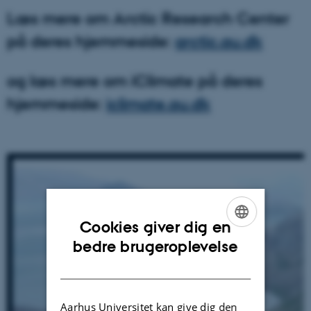
Læs mere om Arctic Research Center
på deres hjemmeside:
arctic.au.dk
og læs mere om iClimate på deres
hjemmeside:
iclimate.au.dk
Cookies giver dig en
ENGLISH
bedre brugeroplevelse
DANISH
Aarhus Universitet kan give dig den