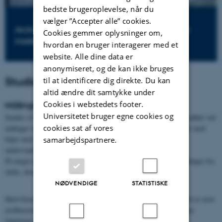
bedste brugeroplevelse, når du
vælger ”Accepter alle” cookies.
Arctic Research Center: Klimaets betydning for
Cookies gemmer oplysninger om,
insekter og planter
hvordan en bruger interagerer med et
website. Alle dine data er
anonymiseret, og de kan ikke bruges
Studier af klimaforandringer
til at identificere dig direkte. Du kan
altid ændre dit samtykke under
Cookies i webstedets footer.
Målinger til lands og til vands
Universitetet bruger egne cookies og
Studier af isolerede land og vand (øko)systemer er længe blevet udført ved
cookies sat af vores
målinger med forskellige typer af instrumenter på landjorden eller med
bøjer med måleudstyr på vandet eller sågar små fjernstyrede
samarbejdspartnere.
undervandsbåde.
På meget dedikerede ekspeditioner kan der desuden foretages målinger fra
skibe, droner, vejrbaloner og fly.
NØDVENDIGE
STATISTISKE
GIOS
Med Greenland Integrated Observing System (
) er der skabt et stort
jordbaseret netværk af målestationer spredt ud på specielt udvalgte
lokationer på Grønland. Disse bidrager med "ground-truth"