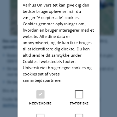
Aarhus Universitet kan give dig den
bedste brugeroplevelse, når du
vælger ”Accepter alle” cookies.
Cookies gemmer oplysninger om,
hvordan en bruger interagerer med et
website. Alle dine data er
Den anden satellit i DanIsh Student Cubesat prOgram, DISCO 2,
anonymiseret, og de kan ikke bruges
opsendes i 2024. Vær med på holdet!
til at identificere dig direkte. Du kan
altid ændre dit samtykke under
Kunne du tænke dig at slutte dig til et af de hold, der er med til at gøre
DISCO-2-missionen til en succes?
Cookies i webstedets footer.
Universitetet bruger egne cookies og
Du kan påvirke, hvordan vi arbejder med satellitten og blive en del af et
cookies sat af vores
stort hold af forskellige elever.
samarbejdspartnere.
Du kan også lave projekter og optjene ECTS-point.
Hvis du vil vide mere, er du velkommen til at kontakte:
Cecilie Strømsnes:
cecilie@phys.au.dk
eller Andreas Dideriksen:
NØDVENDIGE
STATISTISKE
akd@bio.au.dk