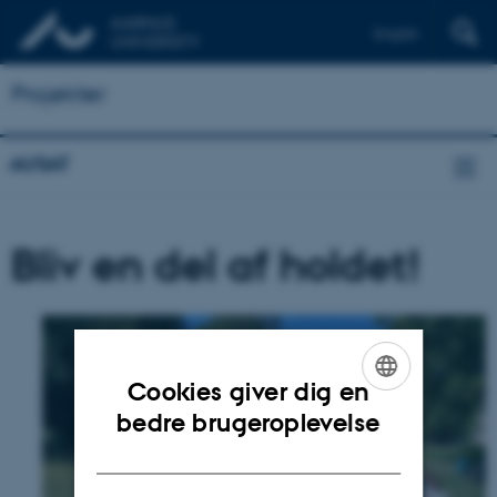
English
Projekter
AUSAT
Bliv en del af holdet!
Cookies giver dig en
ENGLISH
bedre brugeroplevelse
DANISH