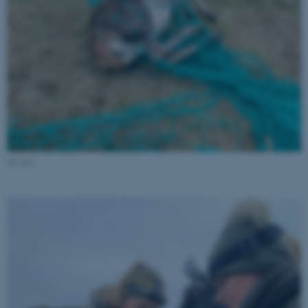
Strictly necessary
Statistic
Targeting
Functionality
Unclassified
These cookies make it
possible to use basic website
functionality, e.g. navigation
AU foto
etc. The website does not
work without these cookies.
Name
Provider / Domain
be_typo_user
TYPO3 Association
.au.dk