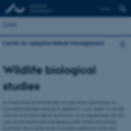
Dansk
CAN
Centre for Adaptive Nature Management
Wildlife biological
studies
En forudsætning for formuleringen af nogle fælles målsætninger for
kronvildtforvaltningen omkring St. Hjøllund er, at der skabes en specifik
viden om kronvildtets adfærd og biometri, om de afgrødeskader der sker,
samt om den eksisterende afskydning og andre faktorer der påvirker
kronvildtet. Det er derfor en del af projektet ambition at styrke dette