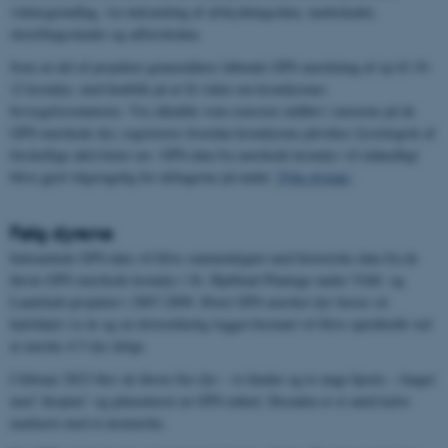
vidensgrundlag, via indsamling af afskydningsdata, markskader,
skrællingsskader og adfærdsdata.
Som en del af projektet gennemføres løbende GPS-mærkning af op til 10-
12 krondyr, med henblik på at få viden om krondyrenes
bevægelsesmønstre. Via såkaldte vom-sensorer indført i maverne på de
GPS-mærkede dyr, registreres hvordan krondyrene påvirkes fysiologisk af
forskellige aktiviteter mv. GPS-data fra mærkede krondyr vil månedligt
blive gjort tilgængelig for deltagerne på under
’Følg dyrene’
.
Følg dyrene
Indsamlede GPS-data vil blive sammenlignet med historiske data fra de
første GPS-mærkede krondyr i St. Hjøllund Plantage under Vildt- og
Landskab-projektet i 2007-2009. Hvert GPS-mærket dyr bærer sit
halsbånd i to år og en tilstrækkelig logger-bestand vil blive opretholdt ved
at mærke 4-5 dyr årligt.
I februar 2023 blev de første fire dyr – to hinder og to unge hjorte – fanget
med ’dropnet’ og påmonteret en GPS-enhed. Desuden er et antal kalve
markeret med et øremærke.