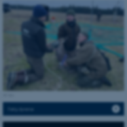
ASP.NET_SessionId
Microsoft Corporation
.au.dk
AU foto
Følg dyrene
JSESSIONID
Oracle Corporation