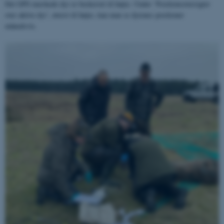
Det GPS mærkede dyr er beskrevet til højre. Under ’Positionsoversigter
over aktive dyr’, øverst til højre, kan man se dyrenes positioner
månedsvis.