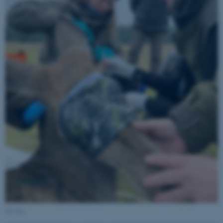
fe_typo_user
Typo3 Association
.au.dk
AU foto