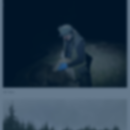
.au.dk
ARRAffinity
Microsoft Corporation
.mitstudie.au.dk
AU foto
esctx
Microsoft Corporation
.login.microsoftonline.com