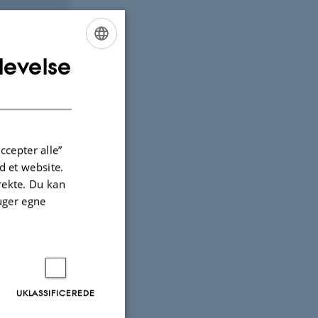
levelse
ENGLISH
DANISH
ccepter alle”
 et website.
irekte. Du kan
uger egne
UKLASSIFICEREDE