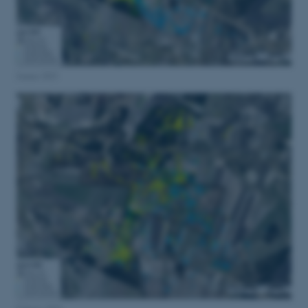
30
Dette cookienavn er fo
Typo3 Association
minutter
webindholdsstyringssyst
.au.dk
som en brugersessionside
muligt at gemme bruger
tilfælde er det muligvis
kan indstilles ved defau
dette kan forhindres af 
de fleste tilfælde er det in
Januar 2023
ødelagt i slutningen af 
indeholder en tilfældig id
specifikke brugerdata.
Session
Denne cookie er en purp
Microsoft Corporation
cookie, der bruges af hj
.au.dk
i Microsoft .net- teknolo
til at opretholde en an
Session
Generel formål platform 
Oracle Corporation
websteder skrevet i JSP. 
.au.dk
opretholde en anonym br
Session
This cookie is set by w
Microsoft Corporation
Azure cloud platform. It 
.mitstudie.au.dk
to make sure the visitor
to the same server in an
Session
This cookie is used by Mi
Microsoft Corporation
your login information
.login.microsoftonline.com
4 uger 2
This cookie is used by Mi
Microsoft Corporation
dage
your login information
login.microsoftonline.com