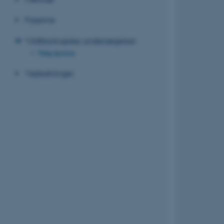
Faserne
Vildtbiologiske undersøgelser
Følg dyrene
Vejledninger