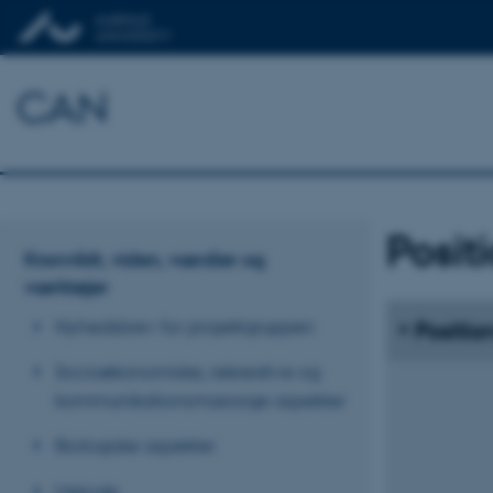
CAN
Posit
Kronvildt, viden, værdier og
værktøjer
Nyhedsbrev for projektgruppen
Positio
Socioøkonomiske, rekreative og
kommunikationsmæssige aspekter
Biologiske aspekter
Metode