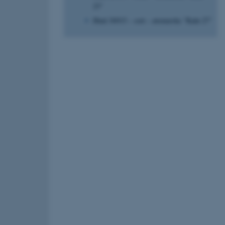
23”
Hind 36915 – sort – øremærke ”Kalø 27”