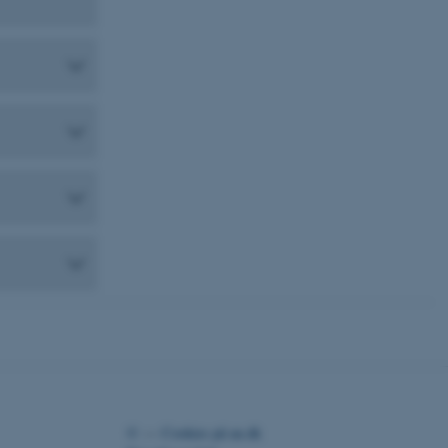
istinguish between
 beneficial for the
e valid reports on the use
istinguish between
 beneficial for the
e valid reports on the use
istinguish between
 beneficial for the
e valid reports on the use
ure as a hosting platform
ing, this cookie ensures
isitor browsing session
he same server in the
he CloudFlare service to
fic and override any
d on the visitor's IP
or supporting a website's
 providing protection
s.
ure as a hosting platform
ing, this cookie ensures
©
—
Cookies på au.dk
isitor browsing session
he same server in the