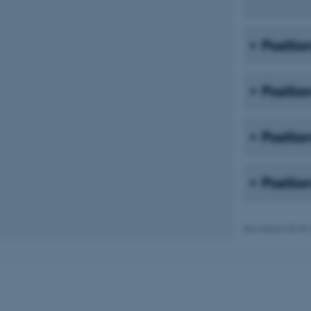
__cf_bm
Positio
__cf_bm
Positio
__cf_bm
Positio
ARRAffinitySameSite
Positio
cf_clearance
Revideret 03.03
ARRAffinitySameSite