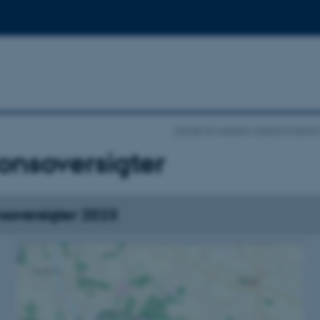
Center for Adaptiv Naturforvaltnin
ionsoversigter
nsoversigter 2023