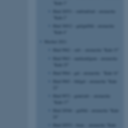
”Kalø 3”
Hind 20551 – rød/rød/rød – øremærke
”Kalø 2”
Hind 36912 – gul/gul/blå – øremærke
”Kalø 4”
Mærket 2021:
Hind 9962 – sølv – øremærke ”Kalø 15”
Hind 9963 – mørkrød/grøn – øremærke
”Kalø 25”
Hind 9964 – gul – øremærke ”Kalø 16”
Hind 9965 – blå/gul – øremærke ”Kalø
22"
Hind 9972 – grøn/sølv – øremærke
”Kalø 17”
Hind 20546 – gul/blå – øremærke ”Kalø
24”
Hind 20553 – brun - øremærke ”Kalø