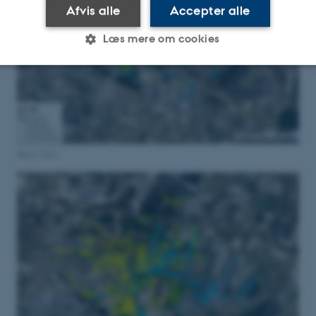
Afvis alle
Accepter alle
Læs mere om cookies
Statistiske
Marketing
Funktionelle
es hjælper med at gøre hjemmesiden brugbar ved at aktiv
Marts 2023
nktioner som navigation mm. Hjemmesiden kan ikke funge
Udbyder / Domæne
Udløb
Beskrivelse
30
Denne cookie sættes af
TYPO3 Association
minutter
TYPO3, og bruges til at 
.au.dk
session, når en backend-
TYPO3 eller Frontend.