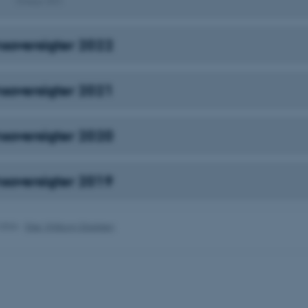
Februar 2023
29
This cookie is used to d
Cloudflare Inc.
minutter
humans and bots. This is
.pure.au.dk
59
website, in order to mak
sekunder
of their website.
nsoversigter 2022
29
This cookie is used to d
Cloudflare Inc.
minutter
humans and bots. This is
.linkedin.com
59
website, in order to mak
sekunder
of their website.
nsoversigter 2021
29
This cookie is used to d
Cloudflare Inc.
minutter
humans and bots. This is
.twitter.com
58
website, in order to mak
nsoversigter 2020
sekunder
of their website.
Session
When using Microsoft Az
Microsoft Corporation
and enabling load balanc
.ofn.au.dk
that requests from one v
nsoversigter 2019
are always handled by t
cluster.
1 år
This cookie is used by t
Cloudflare, Inc.
identify trusted web traf
.podbean.com
.2026
-
Else Vihlborg Staalsen
security restrictions base
address. It is essential f
security features and in
against malicious visitor
Session
When using Microsoft Az
Microsoft Corporation
and enabling load balanc
.docs.workzone.kmd.net
that requests from one v
are always handled by t