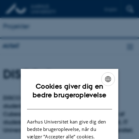
English
Projekter
AUSAT
DISCO-2
Cookies giver dig en
ENGLISH
bedre brugeroplevelse
DISCO-2 er den anden satellit i det danske
DANISH
studenter satellit program (DanIsh Student
Cubesat prOgram - DISCO) og bliver drevet af
Aarhus Universitet kan give dig den
studerende og ansatte fra Aarhus Universitet, IT
bedste brugeroplevelse, når du
Universitetet i København og Sydansk Universitet.
vælger ”Accepter alle” cookies.