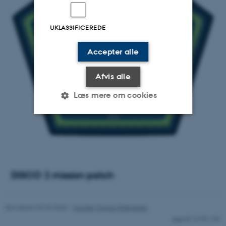
UKLASSIFICEREDE
Accepter alle
Afvis alle
Læs mere om cookies
Nødvendige
Statistiske
Marketing
Funktionelle
Uklassificerede
DISCO 2 mission patch
Nødvendige cookies hjælper
med at gøre hjemmesiden
Revideret 03.03.2026
-
Cecilie Thorup Strømsnes
brugbar ved at aktivere nogle
21370 / i43