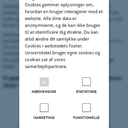
Cookies gemmer oplysninger om,
Satellitten bliver den mest ambitiøse studentersatellit udviklet her i
hvordan en bruger interagerer med et
Danmark. Med den presser vi grænserne for hvad man kan med en lille
website. Alle dine data er
satellit og udnytter og videreudvikler på de erfaringer vi har gjort os med
anonymiseret, og de kan ikke bruges
den første satellit fra Aarhus Universitet,
Delphini-1
.
til at identificere dig direkte. Du kan
Studerende fra de tre involverede universiteter har arbejdet med
altid ændre dit samtykke under
konceptudvikling og idéer til design af satellitten og kom frem til en 10 x
Cookies i webstedets footer.
10 x 30 cm (3U) satellit med 3 kameraer. DISCO-2 vil bidrage til
Universitetet bruger egne cookies og
forskning i klimaforandringer ved at indsamle data i samarbejde
cookies sat af vores
med
Arctic Research Center
og
Interdisciplinary Center for Climate
Change
.
samarbejdspartnere.
Vi glæder os til opsendelsen af DISCO-2 i februar
2026!
NØDVENDIGE
STATISTISKE
MARKETING
FUNKTIONELLE