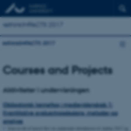
rethinkIMPACTS 2017
rethinkIMPACTS 2017
Courses and Projects
Aktiviteter i undervisningen
Obligatorisk kernefag i medievidenskab 1:
Kvantitative evalueringsdesigns, metoder og
analyse
Som en del af kurset blev de studerende introduceret til Aarhus 2017 og