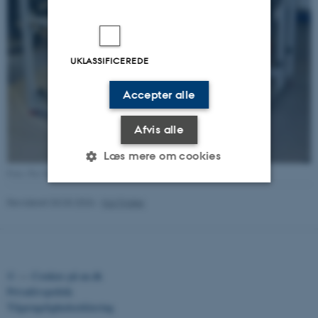
UKLASSIFICEREDE
Accepter alle
Afvis alle
Læs mere om cookies
Foto: Per Nørnberg
Revideret 03.03.2026
-
Kai Finster
Nødvendige
Statistiske
Marketing
Funktionelle
Uklassificerede
©
—
Cookies på au.dk
Privatlivspolitik
Nødvendige cookies hjælper
Tilgængelighedserklæring
med at gøre hjemmesiden