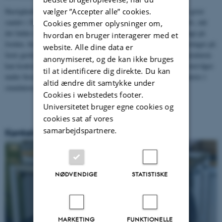
vælger ”Accepter alle” cookies.
Hastigheden på det roterende tromlehjul er fast 30 o/min, hvilket giver
sandet i 20 cm lange glaskolber, en gennemsnitshastighed på 5 m/s, når
Cookies gemmer oplysninger om,
det falder under rotation. Dette er en realistisk hastighed i sandflugt på
hvordan en bruger interagerer med et
Jorden. Instrumentet blev brugt i en række overfladeprocessimuleringer på
website. Alle dine data er
faste geologiske materialer og gasser med forskellige tryk. Temperaturen
anonymiseret, og de kan ikke bruges
kan kontrolleres og bestemmes under forsøg, og gastrykket kan overvåges
til at identificere dig direkte. Du kan
under forsøg. Til langsigtede eksperimenter kan flere prøver monteres i
altid ændre dit samtykke under
simulatoren på samme tid og skiftes ud efter en tidsplan.
Cookies i webstedets footer.
Universitetet bruger egne cookies og
cookies sat af vores
samarbejdspartnere.
Kontakt
NØDVENDIGE
STATISTISKE
MARKETING
FUNKTIONELLE