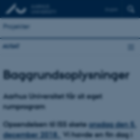
English
Projekter
AUSAT
Baggrundsoplysninger
Aarhus Universitet får sit eget
rumprogram
Opsendelsen til ISS skete
onsdag den 5.
december 2018.
Vi havde en fin dag i