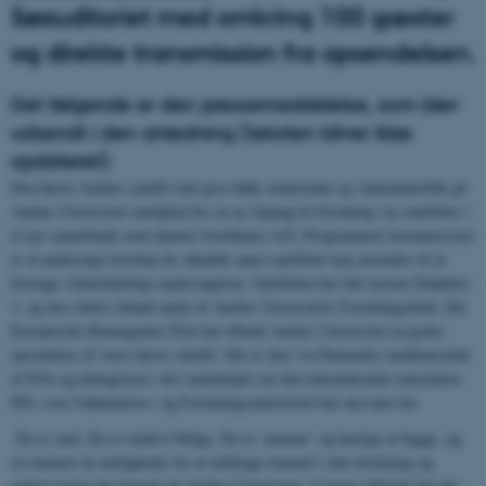
Søauditoriet med omkring 100 gæster
og direkte transmission fra opsendelsen.
Det følgende er den pressemeddelelse, som blev
udsendt i den anledning (teksten bliver ikke
opdateret):
Den første Aarhus-satellit skal give både studerende og videnskabsfolk på
Aarhus Universitet mulighed for en ny tilgang til forskning via satellitter i
et nyt samarbejde med danske GomSpace A/S. Programmets kernemission
er at undersøge hvordan de såkaldte nano-satellitter kan anvendes til at
foretage videnskabelige undersøgelser. Satellitten har fået navnet Delphini-
1, og den støttes blandt andet af Aarhus Universitets Forskningsfond. Det
Europæiske Rumagentur ESA har tilbudt Aarhus Universitet en gratis
opsendelse af vores første satellit. Det er sket via Danmarks medlemsskab
af ESA og deltagelsen i det samarbejde om den internationale rumstation
ISS, som Uddannelses- og Forskningsministeriet har ansvaret for.
De er små. De er relativt billige. De er ’nemme’ og hurtige at bygge, og
så rummer de muligheder for at inddrage rummet i den forskning og
undervisning der foregår på Aarhus Universitet. I mange tilfælde har det