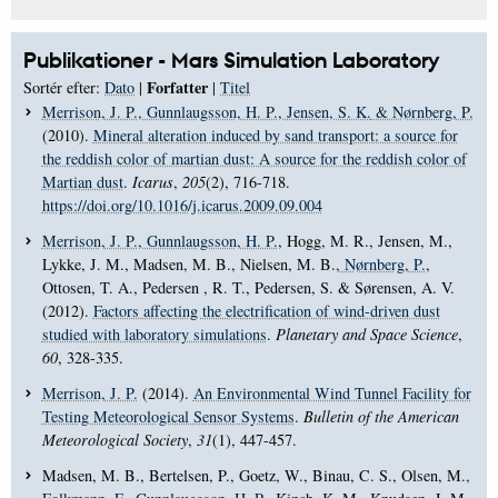
Publikationer - Mars Simulation Laboratory
Forfatter
Sortér efter:
Dato
|
|
Titel
Merrison, J. P.
, Gunnlaugsson, H. P.
, Jensen, S. K.
& Nørnberg, P.
(2010).
Mineral alteration induced by sand transport: a source for
the reddish color of martian dust: A source for the reddish color of
Martian dust
.
Icarus
,
205
(2), 716-718.
https://doi.org/10.1016/j.icarus.2009.09.004
Merrison, J. P.
, Gunnlaugsson, H. P.
, Hogg, M. R., Jensen, M.,
Lykke, J. M., Madsen, M. B., Nielsen, M. B.
, Nørnberg, P.
,
Ottosen, T. A., Pedersen , R. T., Pedersen, S. & Sørensen, A. V.
(2012).
Factors affecting the electrification of wind-driven dust
studied with laboratory simulations
.
Planetary and Space Science
,
60
, 328-335.
Merrison, J. P.
(2014).
An Environmental Wind Tunnel Facility for
Testing Meteorological Sensor Systems
.
Bulletin of the American
Meteorological Society
,
31
(1), 447-457.
Madsen, M. B., Bertelsen, P., Goetz, W., Binau, C. S., Olsen, M.
,