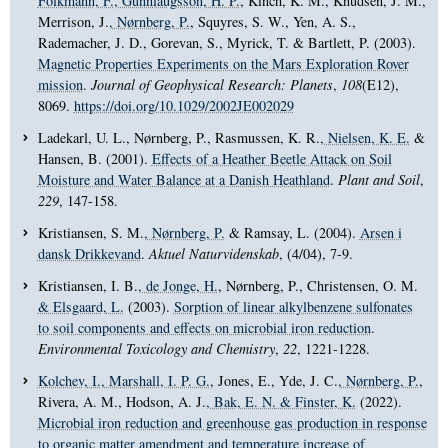
Folkmann, F.
, Gunnlaugsson, H. P.
, Kinch, K. M., Knudsen, J. M.,
Merrison, J.
, Nørnberg, P.
, Squyres, S. W., Yen, A. S.,
Rademacher, J. D., Gorevan, S., Myrick, T. & Bartlett, P. (2003).
Magnetic Properties Experiments on the Mars Exploration Rover
mission
.
Journal of Geophysical Research: Planets
,
108
(E12),
8069.
https://doi.org/10.1029/2002JE002029
Ladekarl, U. L., Nørnberg, P., Rasmussen, K. R.
, Nielsen, K. E.
&
Hansen, B. (2001).
Effects of a Heather Beetle Attack on Soil
Moisture and Water Balance at a Danish Heathland
.
Plant and Soil
,
229
, 147-158.
Kristiansen, S. M.
, Nørnberg, P.
& Ramsay, L. (2004).
Arsen i
dansk Drikkevand
.
Aktuel Naturvidenskab
, (4/04), 7-9.
Kristiansen, I. B.
, de Jonge, H.
, Nørnberg, P., Christensen, O. M.
& Elsgaard, L.
(2003).
Sorption of linear alkylbenzene sulfonates
to soil components and effects on microbial iron reduction
.
Environmental Toxicology and Chemistry
,
22
, 1221-1228.
Kolchev, I.
, Marshall, I. P. G.
, Jones, E., Yde, J. C.
, Nørnberg, P.
,
Rivera, A. M., Hodson, A. J.
, Bak, E. N.
& Finster, K.
(2022).
Microbial iron reduction and greenhouse gas production in response
to organic matter amendment and temperature increase of