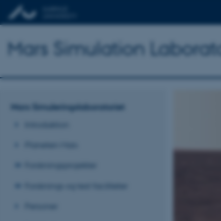
Mars Simulation Laborat
Mars Simuleringslaboratoriet
Introduktion
Planeten Mars
Forskningsprojekter
Forsknings og test faciliteter
Personer