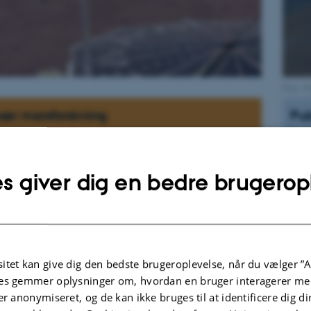
Foto: 
inær marsforskning
Pub
Sorté
Mø
Nø
s giver dig en bedre brugerop
ol
ht
Me
Ra
 efter svar på spørgsmål som:
si
Sp
 eksisteret liv på Mars?
itet kan give dig den bedste brugeroplevelse, når du vælger ”A
e liv under overfladen?
Me
es gemmer oplysninger om, hvordan en bruger interagerer med
Th
er anonymiseret, og de kan ikke bruges til at identificere dig d
esser har dannet morfologien på Mars?
Sc