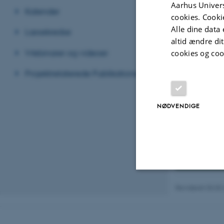
Aarhus Univers
Kalender
cookies. Cooki
Alle dine data 
Læsekredse
altid ændre di
Dialo
Webinarer og videoer
cookies og coo
poten
Projektrelaterede Publikationer
NØDVENDIGE
Proj
Revideret 03.03
Nødvendige