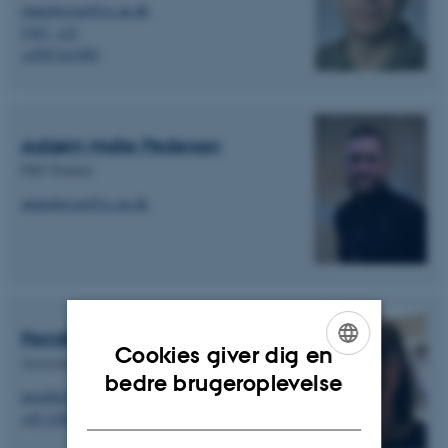
clausbossen@cc.au.dk
5347, 123
+4587161983
Asbjørn Malte Pedersen
PhD Student
ampedersen@cc.au.dk
Pernille Scholdan Bertelsen
Cookies giver dig en
Associate Professor (AAU)
ENGLISH
bedre brugeroplevelse
pernille@plan.aau.dk
DANISH
+45 2369 4757