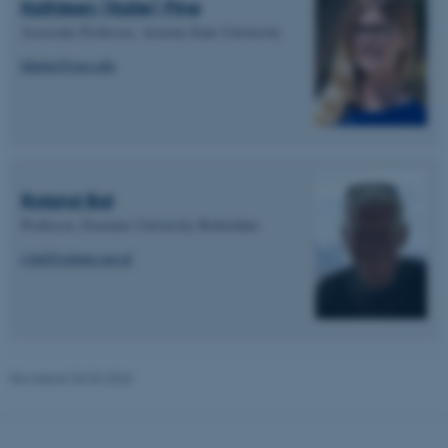
Kathleen (Katie) Pine
Nødvendige cookies hjælper
Associate Professor, Arizona State University
med at gøre hjemmesiden
brugbar ved at aktivere nogle
khpine@asu.edu
grundlæggende funktioner
som navigation mm.
Hjemmesiden kan ikke
fungerer uden disse cookies.
Roland Bal
Professor, Erasmus University Rotterdam
Navn
Udbyder / Domæne
r.bal@eshpm.eur.nl
be_typo_user
TYPO3 Association
.au.dk
fe_typo_user
Typo3 Association
Revideret 03.03.2026
.au.dk