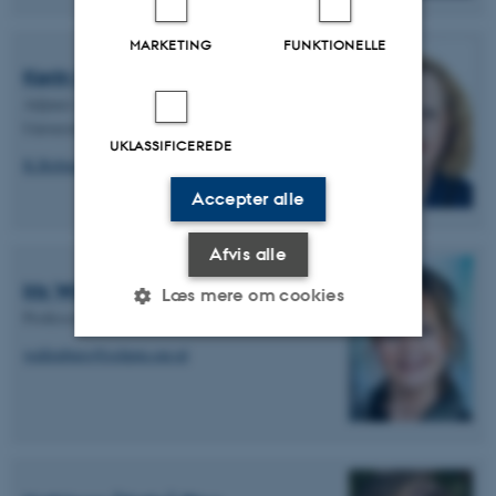
MARKETING
FUNKTIONELLE
Kerin Robinson
Adjunct Associate Professor, La Trobe
University
UKLASSIFICEREDE
K.Robinson@latrobe.edu.au
Accepter alle
Afvis alle
Iris Wallenburg
Læs mere om cookies
Professor, Erasmus University Rotterdam
wallenburg@eshpm.eur.nl
Nødvendige
Statistiske
Marketing
Funktionelle
Uklassificerede