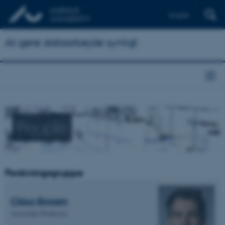
English
At gøre dataarbejde synligt
People
Forskningsgruppe
Claus Bossen
Associate Professor