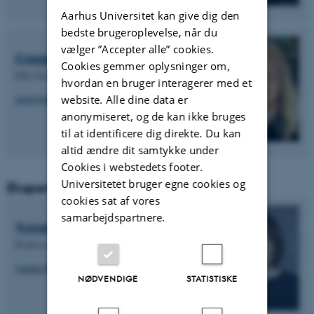
Aarhus Universitet kan give dig den
bedste brugeroplevelse, når du
vælger ”Accepter alle” cookies.
Casper Knudsen
Cookies gemmer oplysninger om,
PhD Student (AAU)
hvordan en bruger interagerer med et
ckn@plan.aau.dk
website. Alle dine data er
anonymiseret, og de kan ikke bruges
til at identificere dig direkte. Du kan
altid ændre dit samtykke under
Cookies i webstedets footer.
Universitetet bruger egne cookies og
Ekspertpanel
cookies sat af vores
samarbejdspartnere.
Yunan Chen
Professor, University of California
yunanc@uci.edu
NØDVENDIGE
STATISTISKE