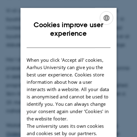
Vi vil i evalueringen gerne tage udgangspunkt i de
byudviklingsprojekter, der er en del af Aarhus 2017. Vi
Cookies improve user
inviterer derfor alle 2017-projekter, der arbejder med
ENGLISH
experience
byudvikling til at deltage. Målet med workshoppen er at
DANISH
diskutere velegnede evalueringsmetoder og -tilgange.
Har I derudover lyst til at bidrage med en kort
When you click 'Accept all' cookies,
Aarhus University can give you the
præsentation af jeres 2017-projekt, er I meget velkomne
best user experience. Cookies store
til dette. Man har mulighed for at bidrage til
information about how a user
programmet med oplæg af max 15 minutters varighed.
interacts with a website. All your data
Skriv til Helle Laursen på
h.laursen@dac.au.dk
senest d.
is anonymised and cannot be used to
23. marts 2016 med emne og kort introduktion til
identify you. You can always change
indholdet.
your consent again under ‘Cookies' in
the website footer.
Workshoppen arrangeres i samarbejde med
Urban
The university uses its own cookies
and cookies set by our partners.
Orders (URO)
, et forskningsnetværk, som undersøger