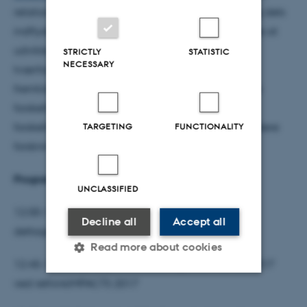
relationen mellem byens borgere og byens rum og dets
indflydelse på byudviklingen. URO ønsker ligeledes at
udvikle nye forskningsmetoder ved brug af en
STRICTLY
STATISTIC
NECESSARY
tværfaglig tilgang, som skal danne platform for
fremtidige udviklinger af globale byer. Indblik i de
forskellige 2017-projekter og ikke mindst deres
forskellige tilgange kan således bidrage til den videre
TARGETING
FUNCTIONALITY
forskning af byens rum.
Program for seminardag 11/4:
UNCLASSIFIED
12.00-12.45 Frokost og uformel præsentation af
Decline all
Accept all
deltagerne
Read more about cookies
12.45-13.00 Oplæg om evalueringen af Aarhus 2017
ved rethinkIMPACTS 2017
Strictly necessary
Statistic