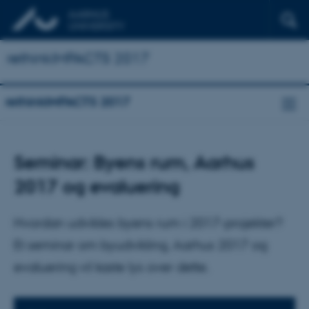
rethinkIMPACTS 2017
rethinkIMPACTS 2017
Seminar: Byens rum, Aarhus
2017 og evaluering
Hvordan udvikles byens rum i 2017-projekter?
Et seminar om byudvikling, Aarhus 2017 og
evaluering vil kaste lys over dette.