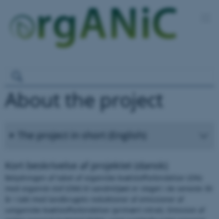
About the project
The project in short (English)
Kort beskrivelse af projektet (dansk)
Betydningen af tabet af organiske kvælstofforbindelser (ON)
med organisk stof (OM) til vandmiljøet er steget i de seneste 30
år i takt med landbrugets reduktioner af emissioner af
uorganiske kvælstofforbindelser (primært nitrat). Emission af