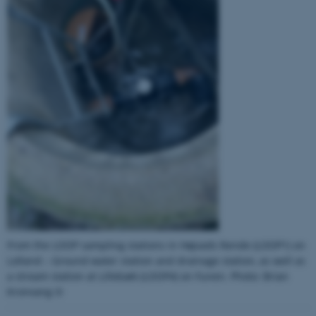
be_typo_user
TYPO3 Association
.au.dk
fe_typo_user
Typo3 Association
.au.dk
From the LOOP sampling stations in Højvads Rende (LOOP1) on
Lolland – Ground water station and drainage station, as well as
a stream station at Lillebæk (LOOP4) on Funen. Photo: Brian
Kronvang ©