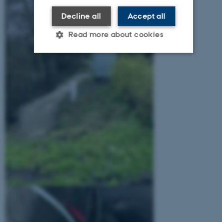
Decline all
Accept all
Read more about cookies
Strictly necessary
Statistic
Targeting
Functionality
Unclassified
These cookies make it possible
to use basic website
functionality, e.g. navigation
etc. The website does not
work without these cookies.
Name
Provider / Domain