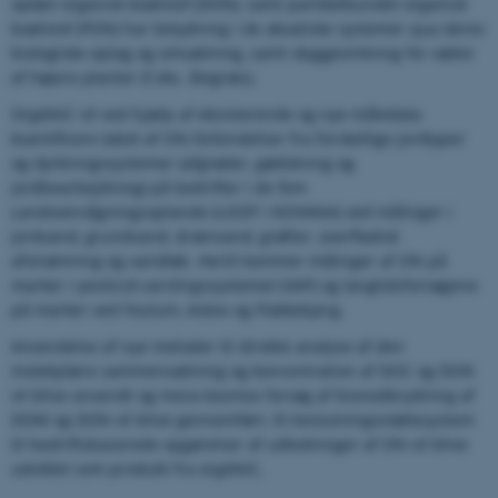
opløst organisk kvælstof (DON), samt partikelbundet organisk
kvælstof (PON) har betydning i de akvatiske systemer qua deres
biologiske optag og omsætning, samt skyggevirkning for vækst
af højere planter (f.eks. ålegræs).
OrgANiC vil ved hjælp af eksisterende og nye måledata
kvantificere tabet af ON-forbindelser fra forskellige jordtyper
og dyrkningssystemer (afgrøder, gødskning og
jordbearbejdning) på bedrifter i de fem
Landovervågningsoplande (LOOP i NOVANA) ved målinger i
jordvand, grundvand, drænvand, grøfter, overfladisk
afstrømning og vandløb. Hertil kommer målinger af ON på
marker i pesticid-varslingssystemet (VAP) og langtidsforsøgene
på marker ved Foulum, Askov og Flakkebjerg.
Anvendelse af nye metoder til direkte analyse af den
molekylære sammensætning og koncentration af DOC og DON
vil blive anvendt og meso-kosmos forsøg af bionedbrydning af
DOM og DON vil blive gennemført. Et beslutningsstøttesystem
til bedriftsbaserede opgørelser af udledninger af ON vil blive
udviklet som produkt fra orgANiC.