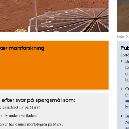
Foto: 
inær marsforskning
Pub
Sorté
Br
Ex
of
ht
Cr
th
 efter svar på spørgsmål som:
an
ht
 eksisteret liv på Mars?
e liv under overfladen?
Br
Ni
esser har dannet morfologien på Mars?
Me