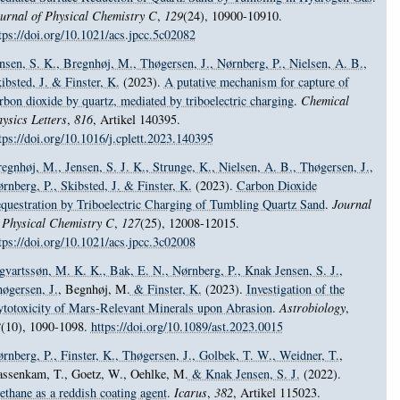
urnal of Physical Chemistry C
,
129
(24), 10900-10910.
tps://doi.org/10.1021/acs.jpcc.5c02082
nsen, S. K.
, Bregnhøj, M.
, Thøgersen, J.
, Nørnberg, P.
, Nielsen, A. B.
,
ibsted, J.
& Finster, K.
(2023).
A putative mechanism for capture of
rbon dioxide by quartz, mediated by triboelectric charging
.
Chemical
ysics Letters
,
816
, Artikel 140395.
tps://doi.org/10.1016/j.cplett.2023.140395
egnhøj, M.
, Jensen, S. J. K.
, Strunge, K.
, Nielsen, A. B.
, Thøgersen, J.
,
rnberg, P.
, Skibsted, J.
& Finster, K.
(2023).
Carbon Dioxide
questration by Triboelectric Charging of Tumbling Quartz Sand
.
Journal
 Physical Chemistry C
,
127
(25), 12008-12015.
tps://doi.org/10.1021/acs.jpcc.3c02008
gvartssøn, M. K. K.
, Bak, E. N.
, Nørnberg, P.
, Knak Jensen, S. J.
,
øgersen, J.
, Begnhøj, M.
& Finster, K.
(2023).
Investigation of the
totoxicity of Mars-Relevant Minerals upon Abrasion
.
Astrobiology
,
3
(10), 1090-1098.
https://doi.org/10.1089/ast.2023.0015
rnberg, P.
, Finster, K.
, Thøgersen, J.
, Golbek, T. W.
, Weidner, T.
,
ssenkam, T., Goetz, W., Oehlke, M.
& Knak Jensen, S. J.
(2022).
thane as a reddish coating agent
.
Icarus
,
382
, Artikel 115023.