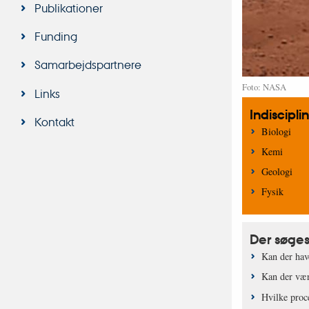
Publikationer
Funding
Samarbejdspartnere
Foto: NASA
Links
Indiscipl
Kontakt
Biologi
Kemi
Geologi
Fysik
Der søges
Kan der have
Kan der vær
Hvilke proc