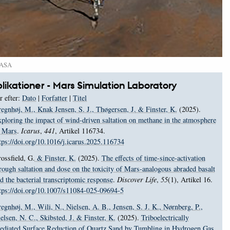
NASA
likationer - Mars Simulation Laboratory
r efter:
Dato
|
Forfatter
|
Titel
egnhøj, M.
, Knak Jensen, S. J.
, Thøgersen, J.
& Finster, K.
(2025).
ploring the impact of wind-driven saltation on methane in the atmosphere
 Mars
.
Icarus
,
441
, Artikel 116734.
tps://doi.org/10.1016/j.icarus.2025.116734
ossfield, G.
& Finster, K.
(2025).
The effects of time-since-activation
rough saltation and dose on the toxicity of Mars-analogous abraded basalt
d the bacterial transcriptomic response
.
Discover Life
,
55
(1), Artikel 16.
tps://doi.org/10.1007/s11084-025-09694-5
egnhøj, M.
, Wili, N.
, Nielsen, A. B.
, Jensen, S. J. K.
, Nørnberg, P.
,
elsen, N. C.
, Skibsted, J.
& Finster, K.
(2025).
Triboelectrically
diated Surface Reduction of Quartz Sand by Tumbling in Hydrogen Gas
.