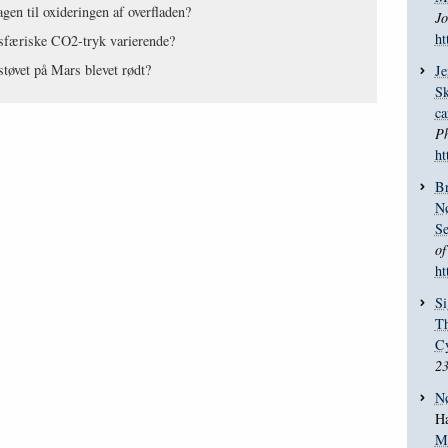
gen til oxideringen af overfladen?
Jo
ht
sfæriske CO2-tryk varierende?
tøvet på Mars blevet rødt?
Je
Sk
ca
Ph
ht
Br
Nø
Se
of
ht
Si
Th
Cy
2
Nø
Ha
Me