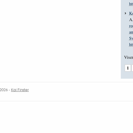
ht
Ko
A.
re
am
Sv
ht
Viser
1
.2026
-
Kai Finster