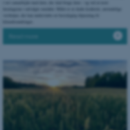
i tæt samarbejde med dem, der skal bruge dem – og ved at teste
løsningerne i udvalgte områder. Målet er at skabe konkrete, anvendelige
Targeting
Functionality
værktøjer, der kan understøtte en bæredygtig tilpasning til
Unclassified
klimaforandringer.
Read more
These cookies make it
possible to use basic website
functionality, e.g. navigation
etc. The website does not
work without these cookies.
Name
Provider / Domain
be_typo_user
TYPO3 Association
.au.dk