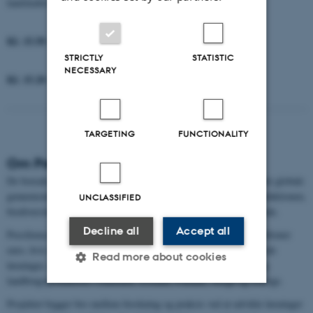
landskabet v. Halldór Ómarsson, WSP
Kl. 15.50 – 15.20
Diskussion
STRICTLY
STATISTIC
NECESSARY
Kl. 15.20 – 15.30
Afrunding og tak for idag
TARGETING
FUNCTIONALITY
Om Precilience
De boreale regioner i Europa opvarmes tre gange hurtigere end det globale
gennemsnit, og det skaber alvorlige udfordringer for fødevareproduktionen,
UNCLASSIFIED
biodiversiteten og vandforvaltningen i de nordiske og baltiske lande.
Decline all
Accept all
Precilience er et Horizon Europe-projekt med et budget på 10 millioner
euro, hvis formål er at udvikle præcise og videnskabeligt funderede
Read more about cookies
løsninger, der kan styrke klimarobustheden inden for skovdrift og
landbrugsproduktion i Danmark, Estland, Finland, Norge og Sverige.
Projektet bygger bro mellem forskning og praksis ved at udvikle løsninger
Strictly necessary
Statistic