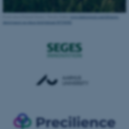
Field-wheat-Finland (Source: Natalia Sokko)
www.shutterstock.com/id/image-
photo/sunset-on-wheat-field-finland-307330382
fe_typo_user
Typo3 Association
.au.dk