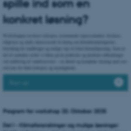
spille ind som en
konkret løsning?
Workshoppen inviterer lodsejere, kommunale repræsentanter, forskere,
rådgivere og andre interesserede til dialog om klimaforandringernes
betydning for landbruget og mulige veje til lokal klimatilpasning. Som en
del af samtalen sætter vi fokus på de praktiske og juridiske udfordringer
ved etablering af vandreservoirs – en aktuel og kompleks løsning med stor
relevans for både lodsejere og myndigheder.
Sign-up
Program for workshop 20. Oktober 2025
Del I - Klimaforandringer og mulige løsninger