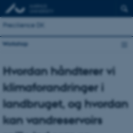
Precilience DK
Workshop
Hvordan håndterer vi
klimaforandringer i
landbruget, og hvordan
kan vandreservoirs