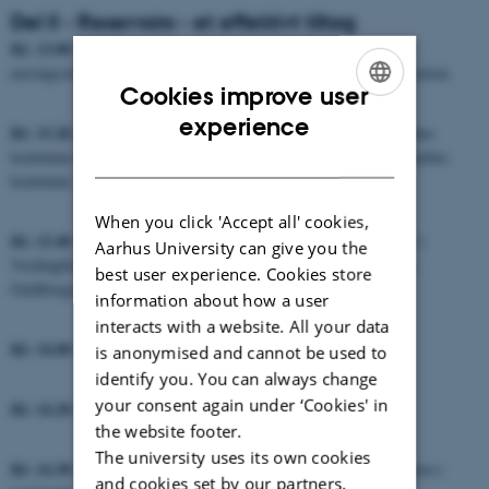
Del II - Reservoirs - et effektivt tiltag
Kl. 13.00 – 13.20
Fordele ved reservoirs, og tilbageholdelse af
næringsstoffer v. Søren Kolind Hvid, Chefkonsulent Seges Innovation
Cookies improve user
ENGLISH
experience
Kl. 13.20 – 13.40
Godkendelse af vandreservoirs i praksis i Aarhus
DANISH
kommune og på Samsø v. Pernille Groth, Miljøsagsbehandler, Aarhus
kommune
When you click 'Accept all' cookies,
Kl. 13.40 – 14.00
Godkendelse og etablering af 2 vandreservoirs i
Aarhus University can give you the
Vordingborg kommune v. Sheila Larsen, Landzoneadministrator,
best user experience. Cookies store
Guldborgsund kommune.
information about how a user
interacts with a website. All your data
Kl. 14.00 – 14.20
Diskussion
is anonymised and cannot be used to
identify you. You can always change
your consent again under ‘Cookies' in
Kl. 14.20 – 14.30
Pause
the website footer.
The university uses its own cookies
Kl. 14.30 – 14.50
Godkendelsesproces, visualisering og integration i
and cookies set by our partners.