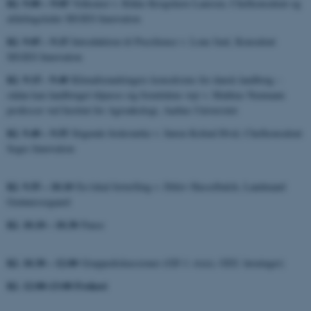
Kl. 9.00 – 9:05
Velkomst v. Rikke Krogshave Laursen, Chefkonsulent og
afdelingsleder SEGES Innovation
Kl. 9.05 – 9.15
Introduktion til Precilience v. Lone Juul, Konsulent
SEGES Innovation
Kl. 9:15 - 9:40
Klimaforandringers konsekvens for dansk landbrug –
sådan kan landbruget tilpasse sig fremtidens vejr v. Mathias Neumann
professor ved Institut for Agroøkologi, Aarhus Universitet
Kl. 9.40 – 9.55
Stigende forårstørke v. Søren Kolind Hvid, Chefkonsulent
Seges Innovation
Kl. 9.55 – 10.10
En lokal fortælling v. Ditlev Hasselbalch, Landmand
Grønnessegaard
Kl. 10.10 – 10.30
Pause
Kl. 10.30 – 12.00
Gruppediskussioner (GD 1: risici, GD2: løsninger)
Kl. 12:00-13:00 Frokost