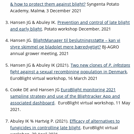
& how to protect them against blight?
Syngenta Potato
Academy, Malmø, 3 December 2021
Hansen JG & Abuley IK.
Prevention and control of late blight
and early blight
. Potato workshop December, 2021
Hansen JG.
BlightManager til beslutningsstøtte – kan vi
styre skimmel og bladplet mere bæredygtigt?
BJ-AGRO
annual grower meeting, 2021
Hansen JG & Abuley IK (2021).
Two new clones of
P. infestans
fight against a sexual recombining population in Denmark
,
EuroBlight virtual workshop, 16 March 2021
Cooke DE and Hansen JG
EuroBlight monitoring 2021
sampling strategy and use of the Blightracker App and
associated dashboard
. EuroBlight virtual workshop, 11 May
2021.
Abuley IK % Hartvig P. (2021).
Efficacy of alternatives to
fungicides in controlling late blight
. EuroBlight virtual