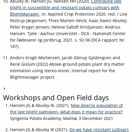
Abuley
IK
; Hansen
JG
; Hansen
HH (2020).
Controlling late
blight in susceptible and resistant potato cultivars with
BlightManager.
In: Applied Crop Protection 2020. red. / Lise
Nistrup Jørgensen; Thies Marten Heick; Isaac Kwesi Abuley;
Peter Kryger Jensen; Helene Saltoft Kristjansen; Andrius
Hansen.
Tjele : Aarhus Universitet - DCA - Nationalt Center
for Fødevarer og Jordbrug, 2021. s. 92-96 (DCA rapport; Nr.
187).
Anders Krogh Mortensen, Jacob Glerup Gyldengren and
René Gislum (2022)
Above-ground potato plant dry matter
estimation using stereo vision.
Internal report for the
Blightmanager project.
Workshops and Open Field days
Hansen JG & Abuley IK. (2021).
New diverse population of
the late blight pathogen- what does it mean for practice?
Syngenta Potato Academy, Malmø, 3 December 2021
Hansen JG & Abuley IK (2021).
Do we have resistant cultivars