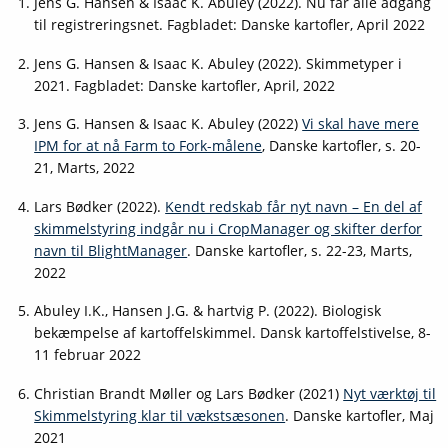
Jens G. Hansen & Isaac K. Abuley (2022). Nu får alle adgang
til registreringsnet. Fagbladet: Danske kartofler, April 2022
Jens G. Hansen & Isaac K. Abuley (2022). Skimmetyper i
2021. Fagbladet: Danske kartofler, April, 2022
Jens G. Hansen & Isaac K. Abuley (2022)
Vi skal have mere
IPM for at nå Farm to Fork-målene
, Danske kartofler, s. 20-
21, Marts, 2022
Lars Bødker (2022).
Kendt redskab får nyt navn – En del af
skimmelstyring indgår nu i CropManager og skifter derfor
navn til BlightManager
. Danske kartofler, s. 22-23, Marts,
2022
Abuley
I.K.,
Hansen J.G. & hartvig P. (2022). Biologisk
bekæmpelse af kartoffelskimmel. Dansk kartoffelstivelse, 8-
11 februar 2022
Christian Brandt Møller og Lars Bødker (2021)
Nyt værktøj til
Skimmelstyring klar til vækstsæsonen
. Danske kartofler, Maj
2021