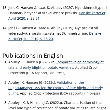
Jens G. Hansen & Isaac K. Abuley (2020). Nye skimmeltyper i
Danmark betyder at vi skal ændre praksis.
Danske kartofler,
April 2020, s. 28-31
.
Jens G. Hansen & Isaac K. Abuley (2019). Nyt projekt vil
videreudvikle varslingssystemet Skimmelstyring.
Danske
Kartofler, juli 2019, s. 18-20
.
Publications in English
Abuley IK, Hansen JG (2022b
Comparative epidemiology of
late and early blight on potato varieties
. Applied Crop
Protection (DCA rapport). (in Press)
Abuley IK, Hansen JG (2022c).
Validation of the
BlightManager DSS for the control of late blight and early
blight
. Applied Crop Protection (DCA rapport). (In press)
Abuley
I.K. & Hansen J.G. (2022a). Characterisation of the
level and type of resistance of potato varieties to late blight