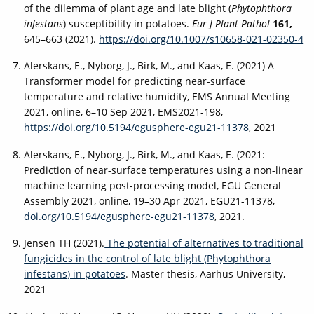
of the dilemma of plant age and late blight (
Phytophthora
infestans
) susceptibility in potatoes.
Eur J Plant Pathol
161,
645–663 (2021).
https://doi.org/10.1007/s10658-021-02350-4
Alerskans, E., Nyborg, J., Birk, M., and Kaas, E. (2021) A
Transformer model for predicting near-surface
temperature and relative humidity, EMS Annual Meeting
2021, online, 6–10 Sep 2021, EMS2021-198,
https://doi.org/10.5194/egusphere-egu21-11378
, 2021
Alerskans, E., Nyborg, J., Birk, M., and Kaas, E. (2021:
Prediction of near-surface temperatures using a non-linear
machine learning post-processing model, EGU General
Assembly 2021, online, 19–30 Apr 2021, EGU21-11378,
doi.org/10.5194/egusphere-egu21-11378
, 2021.
Jensen TH (2021).
The potential of alternatives to traditional
fungicides in the control of late blight (Phytophthora
infestans) in potatoes
. Master thesis, Aarhus University,
2021