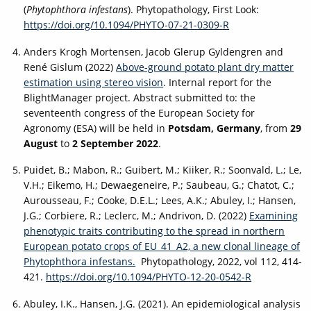
(
Phytophthora infestans
). Phytopathology, First Look:
https://doi.org/10.1094/PHYTO-07-21-0309-R
Anders Krogh Mortensen, Jacob Glerup Gyldengren and
René Gislum (2022)
Above-ground potato plant dry matter
estimation using stereo vision
.
Internal report for the
BlightManager project. Abstract submitted to: the
seventeenth congress of the European Society for
Agronomy (ESA) will be held in
Potsdam, Germany
, from
29
August
to
2 September 2022
.
Puidet, B.; Mabon, R.; Guibert, M.; Kiiker, R.; Soonvald, L.; Le,
V.H.; Eikemo, H.; Dewaegeneire, P.; Saubeau, G.; Chatot, C.;
Aurousseau, F.; Cooke, D.E.L.; Lees, A.K.; Abuley, I.; Hansen,
J.G.; Corbiere, R.; Leclerc, M.; Andrivon, D. (
2022)
Examining
phenotypic traits contributing to the spread in northern
European potato crops of EU_41_A2, a new clonal lineage of
Phytophthora infestans.
Phytopathology, 2022, vol 112, 414-
421.
https://doi.org/10.1094/PHYTO-12-20-0542-R
Abuley, I.K., Hansen, J.G. (2021). An epidemiological analysis