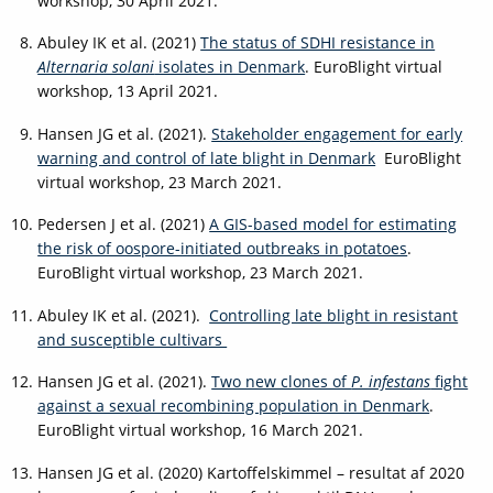
workshop, 30 April 2021.
Abuley IK et al. (2021)
The status of SDHI resistance in
Alternaria solani
isolates in Denmark
. EuroBlight virtual
workshop, 13 April 2021.
Hansen JG et al. (2021).
Stakeholder engagement for early
warning and control of late blight in Denmark
EuroBlight
virtual workshop, 23 March 2021.
Pedersen J et al. (2021)
A GIS-based model for estimating
the risk of oospore-initiated outbreaks in potatoes
.
EuroBlight virtual workshop, 23 March 2021.
Abuley IK et al. (2021).
Controlling late blight in resistant
and susceptible cultivars
Hansen JG et al. (2021).
Two new clones of
P. infestans
fight
against a sexual recombining population in Denmark
.
EuroBlight virtual workshop, 16 March 2021.
Hansen JG et al. (2020) Kartoffelskimmel – resultat af 2020