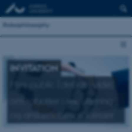
Robophilosophy
INVITATION
Mini-public (debatmøde)
om robotter i rekruttering
og ansættelsesprocesser