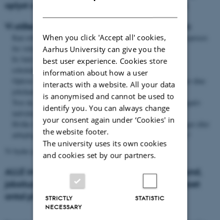
oplyst og kritisk til udviklingen i vores samfund.
DANISH
Vi stiller i debatten skarpt på spørgsmål såsom:
When you click 'Accept all' cookies,
Kan robotter bidrage til en mere åben eller objektiv ansættelsesproces
for virksomheder?
Aarhus University can give you the
Er fuld anonymitet under jobinterview at foretrække - og kan
best user experience. Cookies store
robotteknologi bidrage hertil?
information about how a user
Oplever du, at fx dit køn, udseende, alder eller etnicitet påvirker dine
interacts with a website. All your data
jobchancer?
is anonymised and cannot be used to
Tror du, at rekruttering via robotter vil have en positiv eller negativ
identify you. You can always change
indvirkning på dine chancer for at blive tilbudt et job?
your consent again under ‘Cookies' in
Hvilke fordele og ulemper ser du – som jobsøgende, arbejdstager eller
the website footer.
arbejdsgiver – i brugen af robotter i ansættelsessammenhænge?
The university uses its own cookies
Vi byder på lækre tapas og vin efter debatten.
and cookies set by our partners.
ALLE interesserede er velkomne uanset baggrund,
jobsituation eller kendskab til robotter. Begrænset
antal pladser.
STRICTLY
STATISTIC
NECESSARY