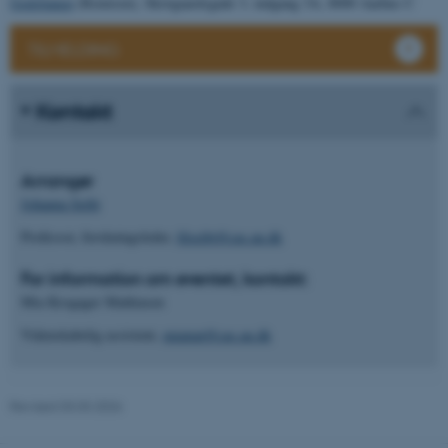
Godsbanen
(Remisen), Skovgaardsgade 3, indgang 3A, 8000 Aarhus C
These cookies make it
TILMELDING
possible to use basic website
functionality, e.g. navigation
etc. The website does not
Kontakt
work without these cookies.
Arrangør
Johanna Seibt
Name
Provider / Domain
Professor, forskningsleder,
filseibt@cas.au.dk
be_typo_user
TYPO3 Association
.au.dk
For information om eventet, kontakt:
Mia Krogager Mathiasen
Videnskabelig assistent,
miamat@cas.au.dk
Revised 03.03.2026
fe_typo_user
Typo3 Association
.au.dk