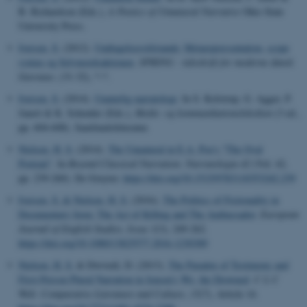
B. Richardson (Eds.),
A Poetics of Unnatural Narrative
Ohio State
University Press.
Iversen, S.
(2012).
Undtagelsesstilstande: Metarepræsentation, scope
syntax og Selvmordsaktionen
.
SPRING - tidsskrift for moderne dansk
litteratur
, (31-32), *-*.
Iversen, S.
(2014).
Unaturlig narratologi
. In S. Kolstrup, G. Agger, P.
Jauert & K. Schrøder (Eds.),
Medie- og kommunikationsleksikon
(3 ed.,
pp. 604-608). Samfundslitteratur.
Nielsen, H. S.
(2014).
The Unnatural in E.A. Poe's "The Oval
Portrait"
. In
Beyond Classical Narration: Narratologia 42
(Vol. 42,
pp. 239-260). De Gruyter.
https://doi.org/10.1515/9783110353242.239
Iversen, S.
& Nielsen, H. S.
(2016).
The Politics of Fictionality in
Documentary form: The Act of Killing and The Ambassador
.
European
Journal of English Studies
,
Issue 3
(3), 249-262.
https://doi.org/10.1080/13825577.2016.1230389
Nielsen, H. S.
& Dwivedi, D. (2013).
The Paradox of Testimony and
First-Person Plural Narration in Jensen's We, the Drowned
.
C L C
Web: Comparative Literature and Culture
,
15
(7), Article 14.