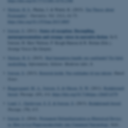
https://doi.org/10.7771/1481-4374.2388
Nielsen, H. S.
, Phelan, J. & Walsh, R. (2015).
Ten Theses about
Fictionality”
.
Narrative
,
Vol. 23
(1), 61-73.
https://doi.org/10.1353/nar.2015.0005
States of exception
Decoupling,
Iversen, S.
(2011).
:
metarepresentation and strange voices in narrative fiction
. In S.
Iversen, H. Skov Nielsen, P. Krogh Hansen & R. Reitan (Eds.),
Strange Voices
De Gruyter.
Nielsen, H. S.
(2015).
Skal humaniora handle om samfundet? En falsk
modstilling
.
Information
,
Sektion: Moderne tider
, 8.
Iversen, S.
(2013).
Retorisk kritik: Nye redskaber til nye tekster
.
Dansk
Noter
.
Baggesgaard, M. A.
, Iversen, S.
& Olesen, N. W.
(2011).
Redaktionelt
forord
.
Passage
, (65), 4-6.
https://doi.org/10.7146/pas.v26i65.6379
Lund, J.
, Gjerlevsen, S. Z.
& Iversen, S.
(2013).
Redaktionelt forord
.
Passage
, (70), 4-5.
Iversen, S.
(2016).
Permanent Defamiliarization as Rhetorical Device;
or, How to Let Puppymonkeybaby into Unnatural Narratology
.
Style
,