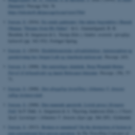
Name
Provider / Domain
Danmark?
Passage Vol. 76
be_typo_user
TYPO3 Association
https://tidsskrift.dk/passage/issue/view/3564
.au.dk
Iversen, S.
(2016).
En smule gadeteater: Om talens begyndelse i Barack
Obamas "Dreams from My Father"
. In L. Gammelgaard, B. R.
Hornbek, H. Jørgensen & L. Norup (Eds.),
Gaden: æstetisk, sprogligt,
kulturelt
(pp. 342-352). Forlaget Spring.
Iversen, S.
(2010).
Ekshibitionistiske selvudslettelser. Autoreception og
genskrivning hos Jørgen Leth og clausbeck-nielsen.net
.
Passage
, (63).
Iversen, S.
(2008).
Det umisteliges dialektik. Iboja Wandall-Holms
fe_typo_user
Typo3 Association
Farvel til århundredet
og dansk Holocaust-litteratur
.
Passage
, (58), 57-
.au.dk
71.
Iversen, S.
(2008).
Den uhyggelige fortælling i Johannes V. Jensens
tidlige forfatterskab
.
Iversen, S.
(2008).
Den manende apostrofe. Lyrisk prosa i
Kongens
Fald
. In P. Dahl, A. Jørgensen & A. Thyrring Andersen (Eds.),
I Nuets
Spejl. Læsninger i Johannes V. Jensens digte
(pp. 266-285). Gyldendal.
Iversen, S.
(2013).
Broken or unnatural? On the distinction of fiction in
non-conventional first person narration
. In
The Travelling Concepts of