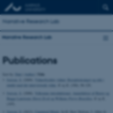
Narrative Research Lab
Narrative Research Lab
Publications
Title
Sort by:
Date
|
Author
|
Iversen, S.
(2009).
Vidnesbyrdets vidner: Receptionsangst og etik i
mødet med det interviewede vidne
.
K og K
, (106), 96-120.
Iversen, S.
(2008).
Velkomne introduktioner: Anmeldelser af Bjerre og
Bagge Laustsens
Slavoj Zizek
og Wilkens
Pierre Bourdieu
.
K og K
,
(105).
Iversen, S.
(2012).
Unnatural Minds
. In H. Skov Nielsen, J. Alber &