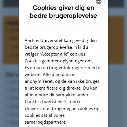
Cookies giver dig en
Foto: NASA
ENGLISH
bedre brugeroplevelse
Indisciplinær marsforskning
DANISH
Biologi
Kemi
Aarhus Universitet kan give dig den
Geologi
bedste brugeroplevelse, når du
vælger ”Accepter alle” cookies.
Fysik
Cookies gemmer oplysninger om,
hvordan en bruger interagerer med et
Der søges efter svar på spørgsmål som:
website. Alle dine data er
anonymiseret, og de kan ikke bruges
Kan der have eksisteret liv på Mars?
til at identificere dig direkte. Du kan
Kan der være liv under overfladen?
altid ændre dit samtykke under
Hvilke processer har dannet morfologien på Mars?
Cookies i webstedets footer.
Hvad er årsagen til oxideringen af overfladen?
Universitetet bruger egne cookies og
Er det atmosfæriske CO2-tryk varierende?
cookies sat af vores
samarbejdspartnere.
Hvordan er støvet på Mars blevet rødt?