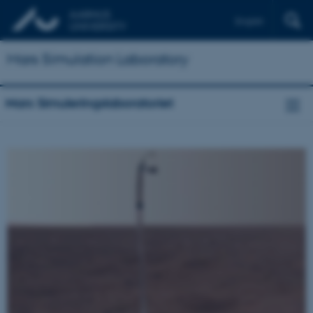
English
Mars Simulation Laboratory
Mars Simuleringslaboratoriet