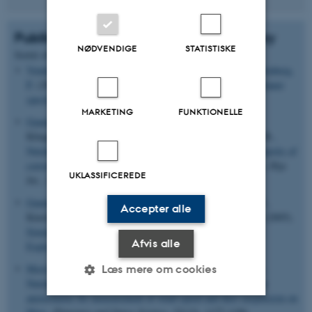
Publikationer - Mars Simulation Laboratory
NØDVENDIGE
STATISTISKE
Sortér efter:
Dato
|
Forfatter
|
Titel
Vendelboe, A. L.
, Gunnlaugsson, H. P.
, Helgason, Ö.
& Nørnberg,
P.
(2005).
Characterization of burned soil profiles by Mössbauer
spectroscopy
.
Hyp. Int.
,
166
, 517-522.
MARKETING
FUNKTIONELLE
Gunnlaugsson, H. P.
, Bertelsen, P., Butz-Jørgensen, C.,
Klingelhöfer, G., Kuvvetli, I.
, Merrison, J. P.
, Madsen, M. B.
,
Nørnberg, P.
, Rasmussen, H. & Weyer, G. (2005).
On the merits of
conversion electron Mössbauer spectroscopy in geosciences
.
Hyp.
UKLASSIFICEREDE
Int.
,
166
, 511-516.
Gunnlaugsson, H. P.
, Worm, E. S., Bertelsen, P., Goetz, W.,
Accepter alle
Kinch, K., Madsen, M. B.
, Merrison, J. P.
& Nørnberg, P.
(2005).
Simulations of the magnetic properties experiment on Mars
Afvis alle
Exploration Rovers
.
Hyp. Int.
,
166
, 555-560.
Merrison, J. P.
, Gunnlaugsson, H. P.
, Jensen, J.
, Kinch, K.
,
Læs mere om cookies
Nørnberg, P.
& Rasmussen, K. R. (2004).
A miniature laser
anemometer for measurement of wind speed and dust suspension on